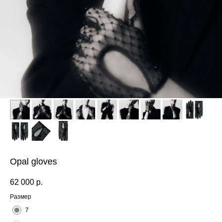
Opal gloves
62 000
р.
Размер
7