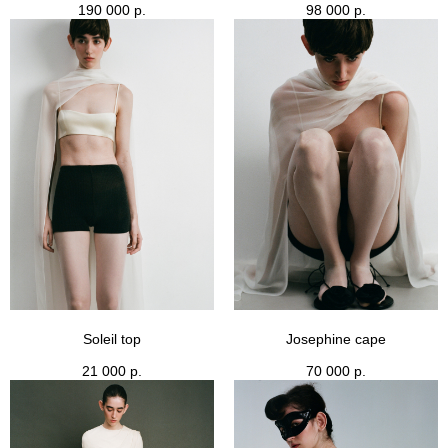
190 000
р.
98 000
р.
Soleil top
Josephine cape
21 000
р.
70 000
р.