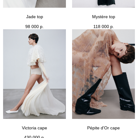
Jade top
Mystère top
98 000
р.
118 000
р.
Victoria cape
Pépite d'Or cape
430 000
р.