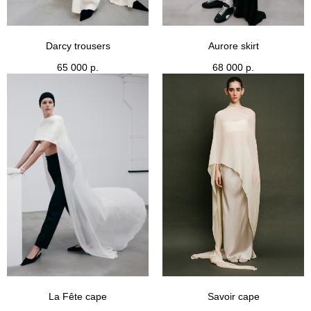
Darcy trousers
Aurore skirt
65 000
р.
68 000
р.
La Fête cape
Savoir cape